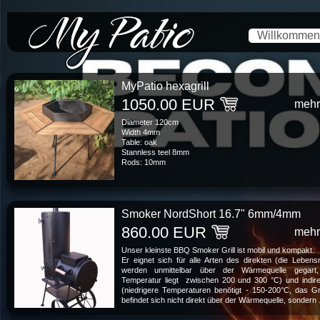
*/-->
Willkommen
MyPatio hexagrill
1050.00 EUR
mehr
Diameter 120cm
Width 4mm
Table: oak
Stannless teel 8mm
Rods: 10mm
Smoker NordShort 16.7" 6mm/4mm
860.00 EUR
mehr
Unser kleinste BBQ Smoker Grill ist mobil und kompakt.
Er eignet sich für alle Arten des direkten (die Lebensm
werden unmittelbar über der Wärmequelle gegart,
Temperatur liegt zwischen 200 und 300 °C) und indir
(niedrigere Temperaturen benötigt - 150-200°C, das Gri
befindet sich nicht direkt über der Wärmequelle, sondern .