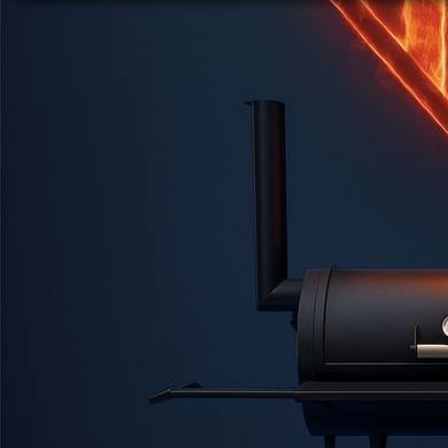
Grillfläche Garkammer: 75 x 41 cm
Zur Ausrüstung gehört:
Rauchrohr mit Rauch-Klappe - leicht abnehmbar.
Räucherkamin mit Rauch-Klappe (Ohne Thermometer,
zwei runden ...