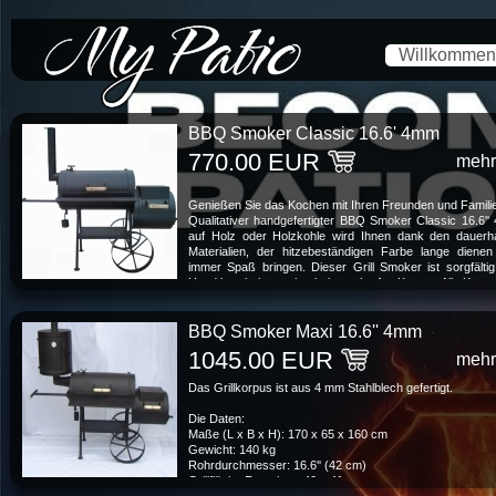
*/-->
Willkommen
BBQ Smoker Classic 16.6' 4mm
770.00 EUR
mehr
Genießen Sie das Kochen mit Ihren Freunden und Familie
Qualitativer handgefertigter BBQ Smoker Classic 16.6'
auf Holz oder Holzkohle wird Ihnen dank den dauerh
Materialien, der hitzebeständigen Farbe lange diene
immer Spaß bringen. Dieser Grill Smoker ist sorgfälti
Hand bearbeitet, er hat keine scharfen Kanten. Alle Kanten
BBQ Smoker Maxi 16.6'' 4mm
1045.00 EUR
mehr
Das Grillkorpus ist aus 4 mm Stahlblech gefertigt.
Die Daten:
Maße (L x B x H): 170 x 65 x 160 cm
Gewicht: 140 kg
Rohrdurchmesser: 16.6'' (42 cm)
Grillfläche Feuerbox: 40 x 41 cm