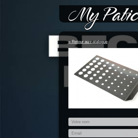
*/-->
« Retour au catalogue